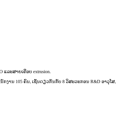
O ແລະສາຍເຄືອບ extrusion.
ພະ​ນັກ​ງານ 105 ຄົນ, ເຊັ່ນ​ດຽວ​ກັນ​ກັບ 8 ວິ​ສະ​ວະ​ກອນ R&D ອາ​ວຸ​ໂສ,