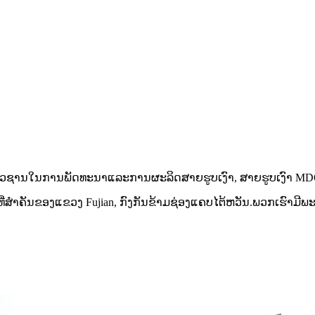
ວາມຊ່ຽວຊານໃນການພັດທະນາແລະການຜະລິດສາຍຮູບເງົາ, ສາຍຮູບເງົາ MD
​ທີ່​ສໍາ​ຄັນ​ຂອງ​ແຂວງ Fujian, ກົງ​ກັນ​ຂ້າມ​ຊ່ອງ​ແຄບ​ໄຕ້​ຫວັນ.ພວກ​ເຮົາ​ມີ​