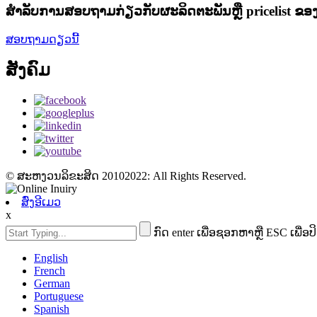
ສໍາ​ລັບ​ການ​ສອບ​ຖາມ​ກ່ຽວ​ກັບ​ຜະ​ລິດ​ຕະ​ພັນ​ຫຼື pricelist ຂອງ​
ສອບຖາມດຽວນີ້
ສັງຄົມ
© ສະຫງວນລິຂະສິດ 20102022: All Rights Reserved.
ສົ່ງອີເມວ
x
ກົດ enter ເພື່ອຊອກຫາຫຼື ESC ເພື່ອປ
English
French
German
Portuguese
Spanish