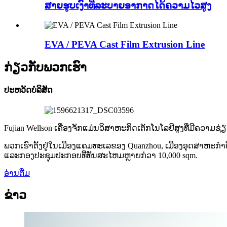
ສາຍຮູບເງົາທີ່ລະບາຍອາກາດໄດ້ຄວາມໄວສູງ
EVA / PEVA Cast Film Extrusion Line
ກ່ຽວ​ກັບ​ພວກ​ເຮົາ
ປະ​ຫວັດ​ບໍ​ລິ​ສັດ
Fujian Wellson ເຄື່ອງຈັກແມ່ນວິສາຫະກິດເຕັກໂນໂລຢີສູງທີ່ມີຄ
ພວກ​ເຮົາ​ຕັ້ງ​ຢູ່​ໃນ​ເມືອງ​ແຄມ​ທະ​ເລ​ຂອງ Quanzhou, ເມືອງ​ອຸດ​ສາ​ຫະ​ກໍາ
ແລະ​ກອງ​ປະ​ຊຸມ​ປະ​ກອບ​ທີ່​ທັນ​ສະ​ໄຫມ​ຫຼາຍ​ກ​່​ວາ 10,000 sqm.
ອ່ານ​ຕື່ມ
ຂ່າວ