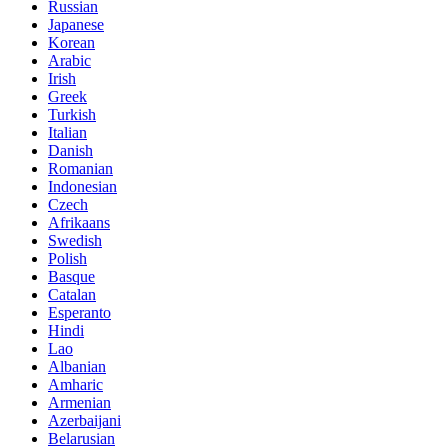
Russian
Japanese
Korean
Arabic
Irish
Greek
Turkish
Italian
Danish
Romanian
Indonesian
Czech
Afrikaans
Swedish
Polish
Basque
Catalan
Esperanto
Hindi
Lao
Albanian
Amharic
Armenian
Azerbaijani
Belarusian