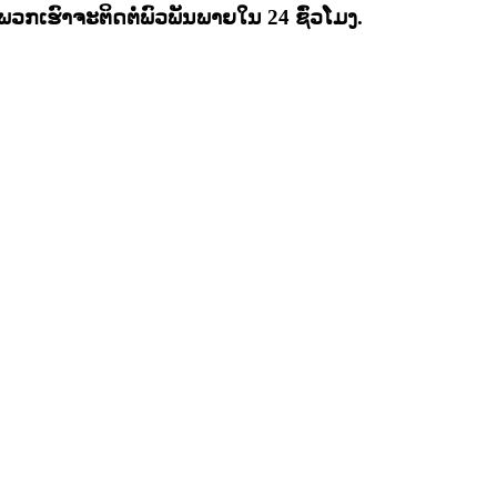
ວກ​ເຮົາ​ຈະ​ຕິດ​ຕໍ່​ພົວ​ພັນ​ພາຍ​ໃນ 24 ຊົ່ວ​ໂມງ​.