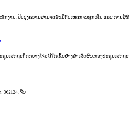
ພະນັກງານ, ປັບປຸງ​ຄວາມ​ສາມາດ​ຮັບ​ມື​ກັບ​ເຫດການ​ສຸກ​ເສີນ ​ແລະ ການ​ສູ້​ຮົບ​
.
ມ​ເສດຖະກິດ​ກວາງ​ໂຈ່​ວ​ໄດ້​ໄຂ​ຂຶ້ນ​ຢ່າງ​ສຳ​ເລັດ​ຜົນ.ກອງ​ປະ​ຊຸມ​ເສດ​ຖະ​ກິດ
, 362124, ຈີນ