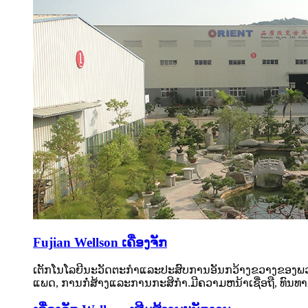
Fujian Wellson ເຄື່ອງຈັກ
ເຕັກໂນໂລຍີນະວັດຕະກໍາແລະປະສົບການອັນກວ້າງຂວາງຂອງພວກເຮົາ
ແພດ, ການກໍ່ສ້າງແລະການກະສິກໍາ.ມີຄວາມຫນ້າເຊື່ອຖື, ທ