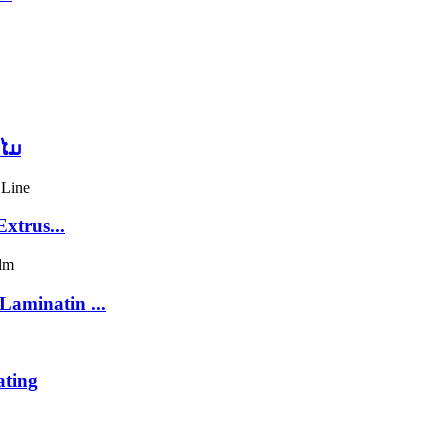
າໄມ
xtrus...
Laminatin ...
ating