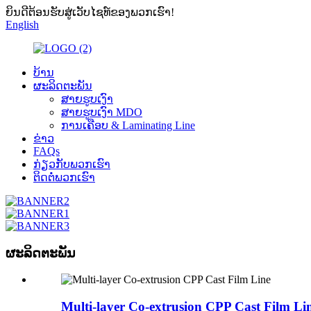
ຍິນດີຕ້ອນຮັບສູ່ເວັບໄຊທ໌ຂອງພວກເຮົາ!
English
ບ້ານ
ຜະລິດຕະພັນ
ສາຍຮູບເງົາ
ສາຍຮູບເງົາ MDO
ການເຄືອບ & Laminating Line
ຂ່າວ
FAQs
ກ່ຽວ​ກັບ​ພວກ​ເຮົາ
ຕິດ​ຕໍ່​ພວກ​ເຮົາ
ຜະລິດຕະພັນ
Multi-layer Co-extrusion CPP Cast Film Li