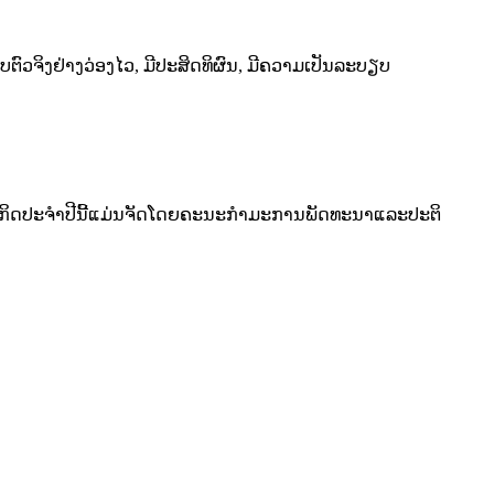
ຕົວ​ຈິງ​ຢ່າງ​ວ່ອງ​ໄວ, ມີ​ປະສິດທິ​ຜົນ, ມີ​ຄວາມ​ເປັນ​ລະບຽບ​
​ປະ​ຈໍາ​ປີ​ນີ້​ແມ່ນ​ຈັດ​ໂດຍ​ຄະ​ນະ​ກໍາ​ມະ​ການ​ພັດ​ທະ​ນາ​ແລະ​ປະ​ຕິ​