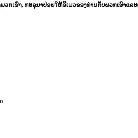
ພວກ​ເຮົາ​, ກະ​ລຸ​ນາ​ປ່ອຍ​ໃຫ້​ອີ​ເມວ​ຂອງ​ທ່ານ​ກັບ​ພວກ​ເຮົາ​ແລະ​ພ
ິດ