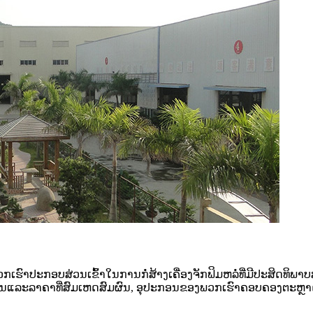
ປະກອບສ່ວນເຂົ້າໃນການກໍ່ສ້າງເຄື່ອງຈັກຟິມຫລໍ່ທີ່ມີປະສິດທິພາບສູ
ົນທານແລະລາຄາທີ່ສົມເຫດສົມຜົນ, ອຸປະກອນຂອງພວກເຮົາຄອບຄອງຕະຫ