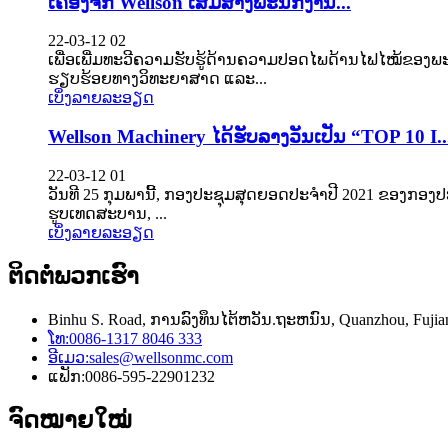
ເຄື່ອງຈັກ Wellson ເສີມສ້າງພະນັກງານ...
22-03-12 02
​ເພື່ອ​ເພີ່ມ​ທະວີ​ຄວາມ​ຮັບ​ຮູ້​ດ້ານ​ຄວາມ​ປອດ​ໄພ​ດ້ານ​ໄຟ​ໄໝ້​ຂອງ​
ຮຽບຮ້ອຍ​ທາງ​ວິທະຍາສາດ ​ແລະ...
ເບິ່ງ​ລາຍ​ລະ​ອຽດ
Wellson Machinery ໄດ້ຮັບລາງວັນເປັນ “TOP 10 I..
22-03-12 01
ວັນ​ທີ 25 ກຸມພາ​ນີ້, ກອງ​ປະຊຸມ​ສຸດ​ຍອດ​ປະຈຳ​ປີ 2021 ຂອງ​ກອງ​ປະຊຸ
ຮູບ​ເທດ​ສະ​ບານ​, ...
ເບິ່ງ​ລາຍ​ລະ​ອຽດ
ຕິດ​ຕໍ່​ພວກ​ເຮົາ
Binhu S. Road, ການລົງທຶນໄຕ້ຫວັນ.ຖະຫນົນ, Quanzhou, Fujian
ໂທ:
0086-1317 8046 333
ອີເມວ:
sales@wellsonmc.com
ແຟັກ:
0086-595-22901232
ຈົດໝາຍໃໝ່