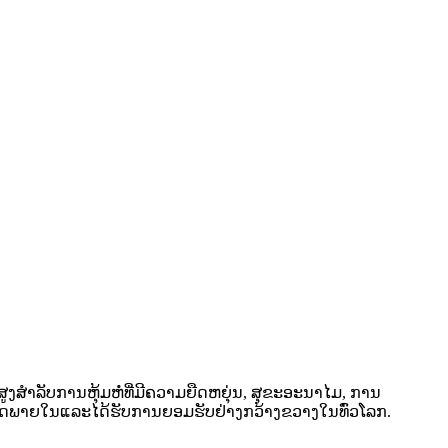
ງສໍາລັບການຫຸ້ມຫໍ່ທີ່ມີຄວາມຍືດຫຍຸ່ນ, ສຸຂະອະນາໄມ, ການ
ຼາດພາຍໃນແລະໄດ້ຮັບການຍອມຮັບຢ່າງກວ້າງຂວາງໃນທົ່ວໂລກ.